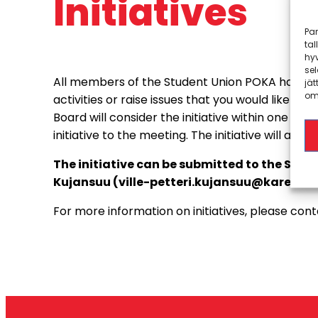
Initiatives
Pa
tal
hyv
sel
All members of the Student Union POKA have the 
jät
omi
activities or raise issues that you would like t
Board will consider the initiative within one mon
initiative to the meeting. The initiative will al
The initiative can be submitted to the Stude
Kujansuu (
ville-petteri.kujansuu@karelia.f
For more information on initiatives, please cont