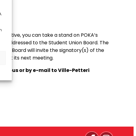
,
n
initiative, you can take a stand on POKA’s
d and addressed to the Student Union Board. The
 the Board will invite the signatory(s) of the
ves at its next meeting.
ampus or by e-mail to Ville-Petteri