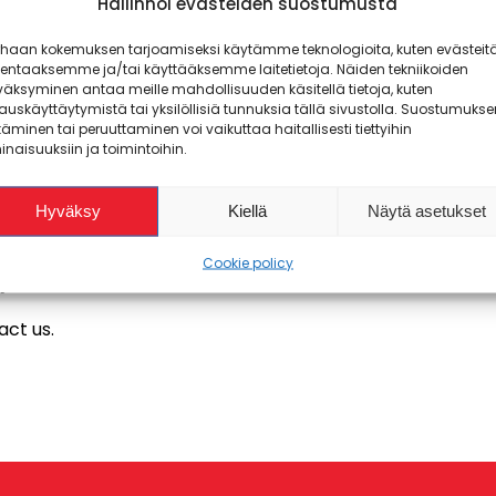
Hallinnoi evästeiden suostumusta
rhaan kokemuksen tarjoamiseksi käytämme teknologioita, kuten evästeitä
lentaaksemme ja/tai käyttääksemme laitetietoja. Näiden tekniikoiden
äksyminen antaa meille mahdollisuuden käsitellä tietoja, kuten
auskäyttäytymistä tai yksilöllisiä tunnuksia tällä sivustolla. Suostumukse
right to submit initiatives to the Student Union. With an 
täminen tai peruuttaminen voi vaikuttaa haitallisesti tiettyihin
naisuuksiin ja toimintoihin.
he Student Union to promote. The initiative must be signe
th of its receipt and prepare an opinion on it. If necessary,
so be discussed by the Student Union council of representati
Hyväksy
Kiellä
Näytä asetukset
nt Union POKA offices at the Tikkarinne or Wärtsilä c
Cookie policy
i
).
act us.