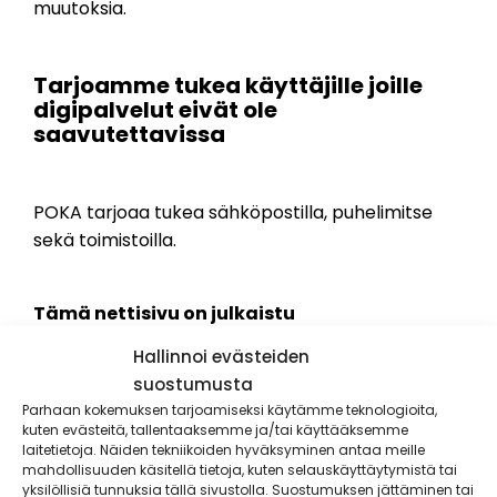
muutoksia.
Tarjoamme tukea käyttäjille joille
digipalvelut eivät ole
saavutettavissa
POKA tarjoaa tukea sähköpostilla, puhelimitse
sekä toimistoilla.
Tämä nettisivu on julkaistu
kesä 2024
Hallinnoi evästeiden
suostumusta
Parhaan kokemuksen tarjoamiseksi käytämme teknologioita,
IN ENGLISH
kuten evästeitä, tallentaaksemme ja/tai käyttääksemme
laitetietoja. Näiden tekniikoiden hyväksyminen antaa meille
mahdollisuuden käsitellä tietoja, kuten selauskäyttäytymistä tai
yksilöllisiä tunnuksia tällä sivustolla. Suostumuksen jättäminen tai
The accessibility statement applies to the