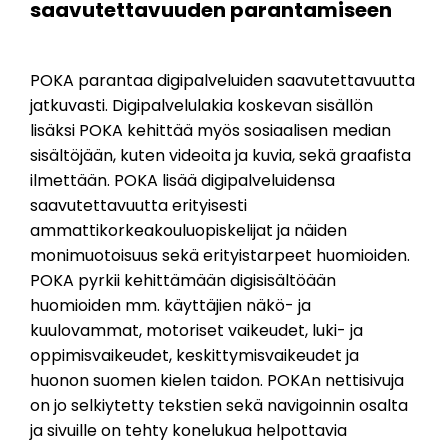
saavutettavuuden parantamiseen
POKA parantaa digipalveluiden saavutettavuutta
jatkuvasti. Digipalvelulakia koskevan sisällön
lisäksi POKA kehittää myös sosiaalisen median
sisältöjään, kuten videoita ja kuvia, sekä graafista
ilmettään. POKA lisää digipalveluidensa
saavutettavuutta erityisesti
ammattikorkeakouluopiskelijat ja näiden
monimuotoisuus sekä erityistarpeet huomioiden.
POKA pyrkii kehittämään digisisältöään
huomioiden mm. käyttäjien näkö- ja
kuulovammat, motoriset vaikeudet, luki- ja
oppimisvaikeudet, keskittymisvaikeudet ja
huonon suomen kielen taidon. POKAn nettisivuja
on jo selkiytetty tekstien sekä navigoinnin osalta
ja sivuille on tehty konelukua helpottavia