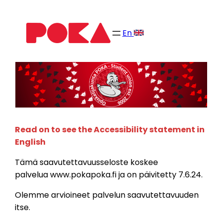
Siirry
sisältöön
En
Read on to see the Accessibility statement in
English
Tämä saavutettavuusseloste koskee
palvelua www.pokapoka.fi ja on päivitetty 7.6.24.
Olemme arvioineet palvelun saavutettavuuden
itse.