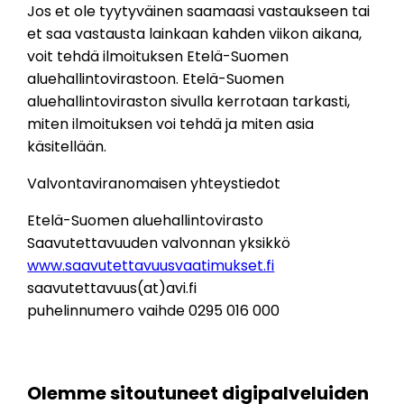
Jos et ole tyytyväinen saamaasi vastaukseen tai
et saa vastausta lainkaan kahden viikon aikana,
voit tehdä ilmoituksen Etelä-Suomen
aluehallintovirastoon. Etelä-Suomen
aluehallintoviraston sivulla kerrotaan tarkasti,
miten ilmoituksen voi tehdä ja miten asia
käsitellään.
Valvontaviranomaisen yhteystiedot
Etelä-Suomen aluehallintovirasto
Saavutettavuuden valvonnan yksikkö
www.saavutettavuusvaatimukset.fi
saavutettavuus(at)avi.fi
puhelinnumero vaihde 0295 016 000
Olemme sitoutuneet digipalveluiden