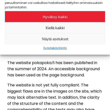
peruuttaminen voi vaikuttaa haitallisesti tiettyihin ominaisuuksiin
service www.pokapoka.fi and has been updated
ja toimintoihin.
on 7.6.24.
Hyväksy kaikki
We have evaluated the accessibility of the
Kiellä kaikki
service ourselves.
Näytä asetukset
Digital service accessibility status
Evästekäytäntö
The website pokapoka.fi has been published in
the summer of 2024. An accessible background
has been used as the page background.
The website is not yet fully compliant. The
biggest flaws are in the images on the site, which
may lack alternative text. In addition, the clarity
of the structure of the content and the
comprehensibility of the texts may also have