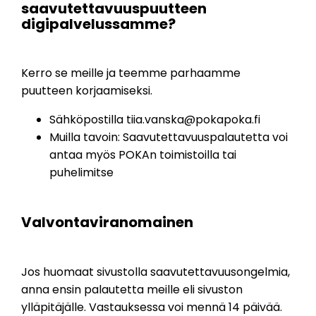
saavutettavuuspuutteen
digipalvelussamme?
Kerro se meille ja teemme parhaamme
puutteen korjaamiseksi.
Sähköpostilla
tiia.vanska@pokapoka.fi
Muilla tavoin: Saavutettavuuspalautetta voi
antaa myös POKAn toimistoilla tai
puhelimitse
Valvontaviranomainen
Jos huomaat sivustolla saavutettavuusongelmia,
anna ensin palautetta meille eli sivuston
ylläpitäjälle. Vastauksessa voi mennä 14 päivää.