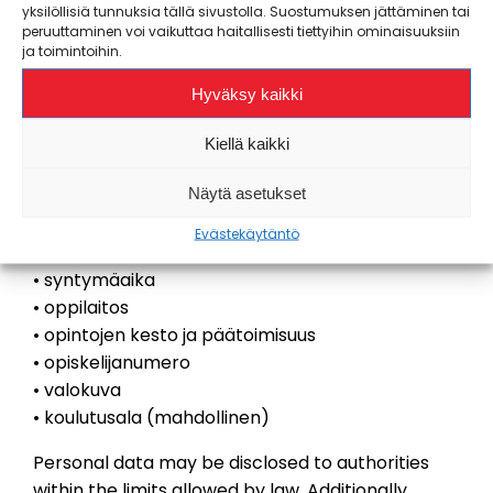
yksilöllisiä tunnuksia tällä sivustolla. Suostumuksen jättäminen tai
voidaan luovuttaa kolmansille osapuolille ja
peruuttaminen voi vaikuttaa haitallisesti tiettyihin ominaisuuksiin
yhteistyökumppaneiden jäsenyyspalvelujen
ja toimintoihin.
tarjoamiseksi esimerkiksi sähköisen
Hyväksy kaikki
opiskelijakortin käyttöönottoa varten ja
opiskelijastatuksen varmentamiseksi.
Kiellä kaikki
Kolmansille osapuolille ja yhteistyökumppaneille
voidaan luovuttaa seuraavat tiedot:
Näytä asetukset
• nimi
Evästekäytäntö
• sähköposti
• syntymäaika
• oppilaitos
• opintojen kesto ja päätoimisuus
• opiskelijanumero
• valokuva
• koulutusala (mahdollinen)
Personal data may be disclosed to authorities
within the limits allowed by law. Additionally,