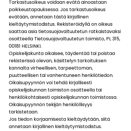
Tarkastusoikeus voidaan evätä ainoastaan
poikkeustapauksessa. Jos tarkastusoikeus
evätään, annetaan tästä kirjallinen
kieltäytymistodistus. Rekisteröidyllä on oikeus
saattaa asia tietosuojavaltuutetun ratkaistavaksi
osoitteella Tietosuojavaltuutetun toimisto, PL 315,
00181 HELSINKI.
Opiskelijakunta oikaisee, täydentää tai poistaa
rekisterissä olevan, käsittelyn tarkoituksen
kannalta virheellisen, tarpeettoman,
puutteellisen tai vanhentuneen henkilötiedon.
Oikaisupyynnön voi tehdä kirjallisesti
opiskelijakunnan toimiston osoitteella tai
henkilökohtaisesti opiskelijakunnan toimistossa.
Oikaisupyynnön tekijän henkilöllisyys
tarkistetaan.
Jos tiedon korjaamisesta kieltäydytään, siitä
annetaan kirjallinen kieltäytymistodistus.