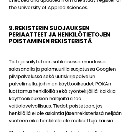
checked and updated from the study register of
the University of Applied Sciences.
9. REKISTERIN SUOJAUKSEN
PERIAATTEET JA HENKILÖTIETOJEN
POISTAMINEN REKISTERISTÄ
Tietoja säilytetään sähköisessä muodossa
salasanalla ja palomuurilla suojatussa Googlen
pilvipalvelussa sekä uutiskirjepalvelun
palvelimella, joihin on käyttöoikeudet POKAn
luottamushenkilöillä sekä työntekijöillä. Kaikkia
käyttöoikeuksien haltijoita sitoo
vaitiolovelvollisuus. Tiedot poistetaan, jos
henkilöllä ei ole asiointia jäsenrekisterissä neljään
vuoteen eikä henkilöllä ole maksettuja kausia.