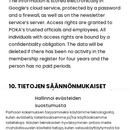
The information is stored electronically in
Google’s cloud service, protected by a password
and a firewall, as well as on the newsletter
service’s server. Access rights are granted to
POKA’s trusted officials and employees. All
individuals with access rights are bound by a
confidentiality obligation. The data will be
deleted if there has been no activity in the
membership register for four years and the
person has no paid periods.
10. TIETOJEN SÄÄNNÖNMUKAISET
LUOVUTUKSET/ Transferring Data in
general
Hallinnoi evästeiden
suostumusta
Parhaan kokemuksen tarjoamiseksi käytämme teknologioita,
kuten evästeitä, tallentaaksemme ja/tai käyttääksemme
Henkilötietoja voidaan luovuttaa lain sallimissa
laitetietoja. Näiden tekniikoiden hyväksyminen antaa meille
puitteissa viranomaisille. Lisäksi henkilötietoja
mahdollisuuden käsitellä tietoja, kuten selauskäyttäytymistä tai