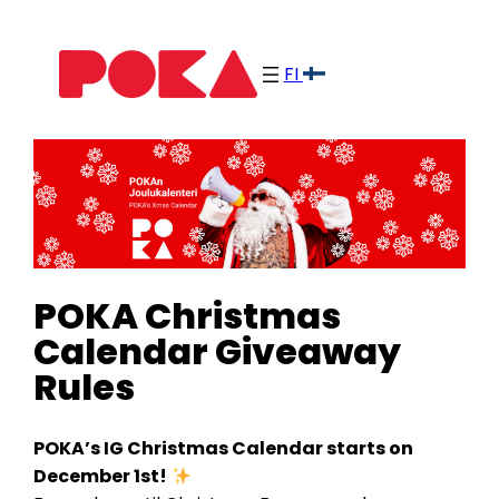
Skip
to
FI
content
POKA Christmas
Calendar Giveaway
Rules
POKA’s IG Christmas Calendar starts on
December 1st!