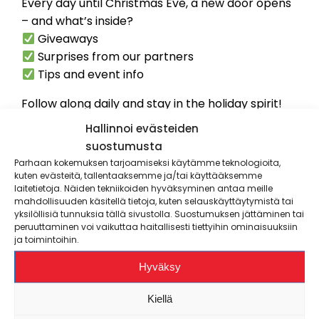
Every day until Christmas Eve, a new door opens
– and what’s inside?
Giveaways
Surprises from our partners
Tips and event info
Follow along daily and stay in the holiday spirit!
Hallinnoi evästeiden
suostumusta
Giveaway Rules:
Parhaan kokemuksen tarjoamiseksi käytämme teknologioita,
kuten evästeitä, tallentaaksemme ja/tai käyttääksemme
Organizer:
Student Union POKA, possibly in
laitetietoja. Näiden tekniikoiden hyväksyminen antaa meille
cooperation with the partner mentioned in
mahdollisuuden käsitellä tietoja, kuten selauskäyttäytymistä tai
yksilöllisiä tunnuksia tällä sivustolla. Suostumuksen jättäminen tai
the calendar post.
peruuttaminen voi vaikuttaa haitallisesti tiettyihin ominaisuuksiin
Eligibility:
For POKA’s own giveaway posts,
ja toimintoihin.
only POKA members who comment. For
Hyväksy
partner giveaways, all commenters.
Duration:
As stated in the post.
Kiellä
How to enter:
Comment according to the