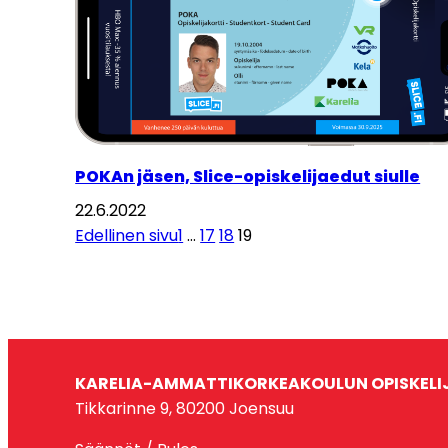
POKAn jäsen, Slice-opiskelijaedut siulle
22.6.2022
Edellinen sivu
1
…
17
18
19
KARELIA-AMMATTIKORKEAKOULUN OPISKELI
Tikkarinne 9, 80200 Joensuu