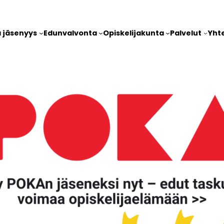
a jäsenyys
Edunvalvonta
Opiskelijakunta
Palvelut
Yht