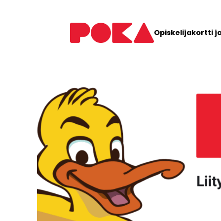
Siirry
sisältöön
Opiskelijakortti j