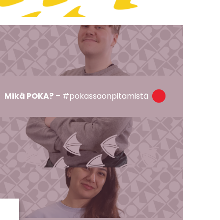
Mikä POKA?
– #pokassaonpitämistä