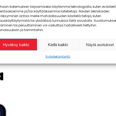
rhaan kokemuksen tarjoamiseksi käytämme teknologioita, kuten evästeitä
Edunvalvontaa
– #pokapitääpuoliasi
lentaaksemme ja/tai käyttääksemme laitetietoja. Näiden tekniikoiden
äksyminen antaa meille mahdollisuuden käsitellä tietoja, kuten
auskäyttäytymistä tai yksilöllisiä tunnuksia tällä sivustolla. Suostumukse
täminen tai peruuttaminen voi vaikuttaa haitallisesti tiettyihin
naisuuksiin ja toimintoihin.
Hyväksy kaikki
Kiellä kaikki
Näytä asetukset
Evästekäytäntö
a