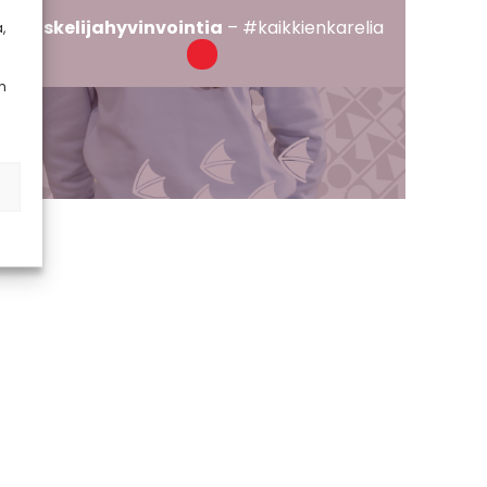
Opiskelijahyvinvointia
– #kaikkienkarelia
,
n