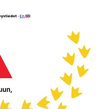
En
eystiedot