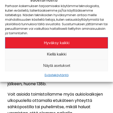
Parhaan kokemuksen tarjoamiseksi käytämme teknologioita,
Laita viestiä:
ville-petteri.kujansuu@karelia.fi
kuten evästeitä, tallentaaksemme ja/tai käyttääksemme
laitetietoja. Näiden tekniikoiden hyväksyminen antaa meille
Palvelut
mahdollisuuden käsitellä tietoja, kuten selauskäyttäytymistä tai
Opiskelijakortti- ja jäsenpalvelut, SYKETTÄ-
yksilöllisiä tunnuksia tällä sivustolla. Suostumuksen jättäminen tai
peruuttaminen voi vaikuttaa haitallisesti tiettyihin ominaisuuksiin
korkeakoululiikunnan palvelut, urheiluvälineiden ja
ja toimintoihin.
pelien lainaus, neuvonta, haalarimerkkimyynti.
Hyväksy kaikki
Wärtsilä-kampus (Karjalankatu 3,
Kiellä kaikki
Joensuu)
Näytä asetukset
Evästekäytäntö
Löydät toimistomme katutasosta, pääaulan
jälkeen, huone 138b.
Voit asioida toimistollamme myös aukioloaikojen
ulkopuolella ottamalla etukäteen yhteyttä
sähköpostilla tai puhelimitse, mikäli haluat