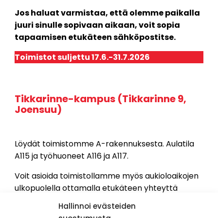
Jos haluat varmistaa, että olemme paikalla
juuri sinulle sopivaan aikaan, voit sopia
tapaamisen etukäteen sähköpostitse.
Toimistot suljettu 17.6.-31.7.2026
Tikkarinne-kampus (Tikkarinne 9,
Joensuu
)
Löydät toimistomme A-rakennuksesta. Aulatila
A115 ja työhuoneet A116 ja A117.
Voit asioida toimistollamme myös aukioloaikojen
ulkopuolella ottamalla etukäteen yhteyttä
sähköpostilla tai puhelimitse, mikäli haluat
Hallinnoi evästeiden
varmistaa, että olemme paikalla.
suostumusta