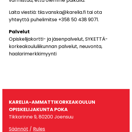
varmistaa, että olemme paikalla.
Laita viestiä:
tiia.vanska@karelia.fi
tai ota
yhteyttä puhelimitse +358 50 438 9071.
Palvelut
Opiskelijakortti- ja jäsenpalvelut, SYKETTÄ-
korkeakoululiikunnan palvelut, neuvonta,
haalarimerkkimyynti
KARELIA-AMMATTIKORKEAKOULUN
OPISKELIJAKUNTA POKA
Tikkarinne 9, 80200 Joensuu
Säännöt
/
Rules