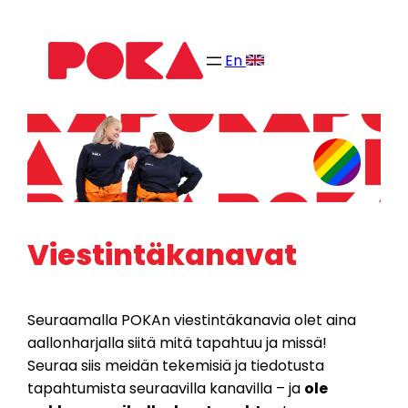
Siirry
sisältöön
En
Viestintäkanavat
Seuraamalla POKAn viestintäkanavia olet aina
aallonharjalla siitä mitä tapahtuu ja missä!
Seuraa siis meidän tekemisiä ja tiedotusta
tapahtumista seuraavilla kanavilla – ja
ole