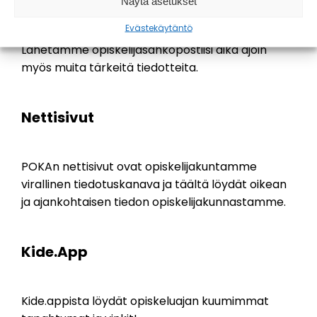
Näytä asetukset
ajankohtaisista asioista sekä muista polttavista
Evästekäytäntö
aiheista liittyen opiskelijoiden arkeen.
Lähetämme opiskelijasähköpostiisi aika ajoin
myös muita tärkeitä tiedotteita.
Nettisivut
POKAn nettisivut ovat opiskelijakuntamme
virallinen tiedotuskanava ja täältä löydät oikean
ja ajankohtaisen tiedon opiskelijakunnastamme.
Kide.App
Kide.appista löydät opiskeluajan kuumimmat