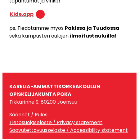
tapahtumat ja vinkit!
Kide.app
ps. Tiedotamme myös
Pakissa ja Tuudossa
sekä kampusten aulojen
ilmoitustauluilla
!
KARELIA-AMMATTIKORKEAKOULUN
OPISKELIJAKUNTA POKA
Tikkarinne 9, 80200 Joensuu
Säännöt
/
Rules
Tietosuojaseloste / Privacy statement
Saavutettavuusseloste / Accessibility statement