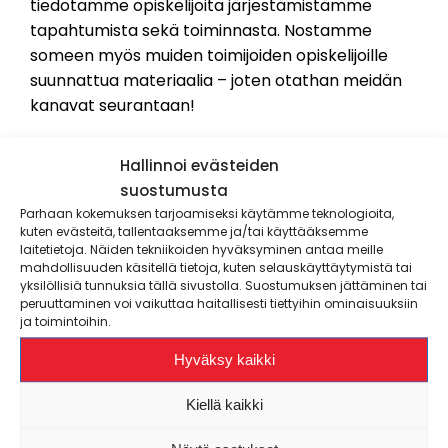
tiedotamme opiskelijoita järjestämistämme
tapahtumista sekä toiminnasta. Nostamme
someen myös muiden toimijoiden opiskelijoille
suunnattua materiaalia – joten otathan meidän
kanavat seurantaan!
POKAn Instagam-tilin löydät nimellä
Hallinnoi evästeiden
@varmapoka
suostumusta
POKAn Facebookia pääset seuraamaan
Parhaan kokemuksen tarjoamiseksi käytämme teknologioita,
kuten evästeitä, tallentaaksemme ja/tai käyttääksemme
@OpiskelijakuntaPOKA
laitetietoja. Näiden tekniikoiden hyväksyminen antaa meille
mahdollisuuden käsitellä tietoja, kuten selauskäyttäytymistä tai
yksilöllisiä tunnuksia tällä sivustolla. Suostumuksen jättäminen tai
peruuttaminen voi vaikuttaa haitallisesti tiettyihin ominaisuuksiin
Sähköposti
ja toimintoihin.
Hyväksy kaikki
POKAn oma
uutiskirje VarmaSanoma
ilmestyy
Kiellä kaikki
opiskelijasähköpostiisi. VarmaSanomassa
tiedotamme opiskelijakuntamme tärkeistä