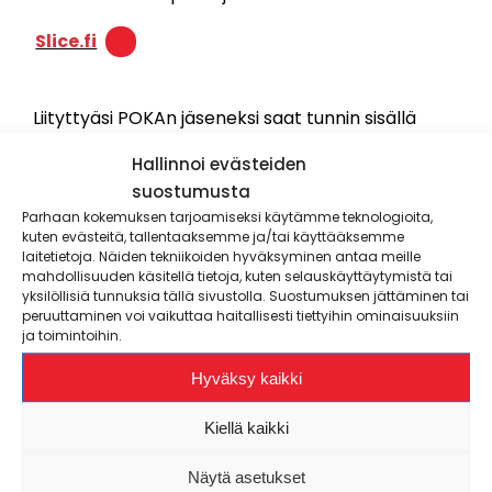
Slice.fi
Liityttyäsi POKAn jäseneksi saat tunnin sisällä
sähköpostiisi Slicen aktivointitunnukset. Kirjaudu
Hallinnoi evästeiden
tunnuksilla sovelluskaupasta löytyvään Slice.fi
suostumusta
sovellukseen ja anna sovellukselle kaikki sen
Parhaan kokemuksen tarjoamiseksi käytämme teknologioita,
pyytämät luvat. Onneksi olkoon, opiskelijakorttisi
kuten evästeitä, tallentaaksemme ja/tai käyttääksemme
on valmis! Muista hyödyntää aktiivisesti näitä
laitetietoja. Näiden tekniikoiden hyväksyminen antaa meille
mahdollisuuden käsitellä tietoja, kuten selauskäyttäytymistä tai
rahanarvoisia etuja niin saat opinnoistasi kaiken
yksilöllisiä tunnuksia tällä sivustolla. Suostumuksen jättäminen tai
ilon irti.
peruuttaminen voi vaikuttaa haitallisesti tiettyihin ominaisuuksiin
ja toimintoihin.
Mikäli vaihdat puhelinta, sinun tulee päivittää
Hyväksy kaikki
opiskelijakorttisi uuteen puhelimeen. Siirry
osoitteeseen Slice.fi/resetoi ja syötä sinne Slicen
Kiellä kaikki
tiedossa oleva sähköpostiosoitteesi. Saat hetken
kuluttua sähköpostiisi linkin, jota klikkaamalla
Näytä asetukset