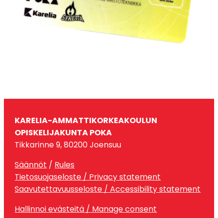
KARELIA-AMMATTIKORKEAKOULUN
OPISKELIJAKUNTA POKA
Tikkarinne 9, 80200 Joensuu
Säännöt
/
Rules
Tietosuojaseloste / Privacy statement
Saavutettavuusseloste / Accessibility statement
Hallinnoi evästeitä / Manage consent