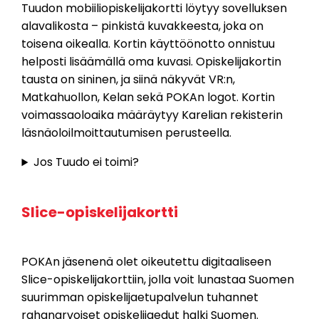
Tuudon mobiiliopiskelijakortti löytyy sovelluksen
alavalikosta – pinkistä kuvakkeesta, joka on
toisena oikealla. Kortin käyttöönotto onnistuu
helposti lisäämällä oma kuvasi. Opiskelijakortin
tausta on sininen, ja siinä näkyvät VR:n,
Matkahuollon, Kelan sekä POKAn logot. Kortin
voimassaoloaika määräytyy Karelian rekisterin
läsnäoloilmoittautumisen perusteella.
Jos Tuudo ei toimi?
Slice-opiskelijakortti
POKAn jäsenenä olet oikeutettu digitaaliseen
Slice-opiskelijakorttiin, jolla voit lunastaa Suomen
suurimman opiskelijaetupalvelun tuhannet
rahanarvoiset opiskelijaedut halki Suomen.