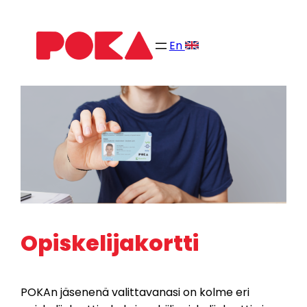
Siirry
sisältöön
En
Opiskelijakortti
POKAn jäsenenä valittavanasi on kolme eri