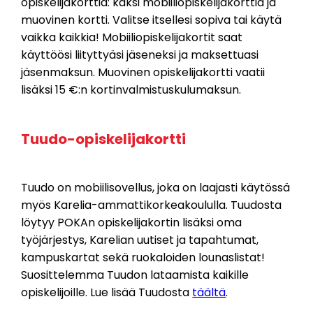
opiskelijakorttia: kaksi mobiiliopiskelijakorttia ja
muovinen kortti. Valitse itsellesi sopiva tai käytä
vaikka kaikkia! Mobiiliopiskelijakortit saat
käyttöösi liityttyäsi jäseneksi ja maksettuasi
jäsenmaksun. Muovinen opiskelijakortti vaatii
lisäksi 15 €:n kortinvalmistuskulumaksun.
Tuudo-opiskelijakortti
Tuudo on mobiilisovellus, joka on laajasti käytössä
myös Karelia-ammattikorkeakoululla. Tuudosta
löytyy POKAn opiskelijakortin lisäksi oma
työjärjestys, Karelian uutiset ja tapahtumat,
kampuskartat sekä ruokaloiden lounaslistat!
Suosittelemma Tuudon lataamista kaikille
opiskelijoille. Lue lisää Tuudosta
täältä
.