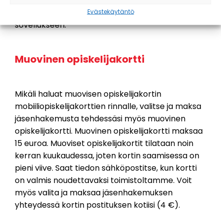
saat pian uudet sovelluksen aktivointitunnukset
sähköpostiisi, joilla voit kirjautua Slice.fi
Evästekäytäntö
sovellukseen.
Muovinen opiskelijakortti
Mikäli haluat muovisen opiskelijakortin
mobiiliopiskelijakorttien rinnalle, valitse ja maksa
jäsenhakemusta tehdessäsi myös muovinen
opiskelijakortti. Muovinen opiskelijakortti maksaa
15 euroa. Muoviset opiskelijakortit tilataan noin
kerran kuukaudessa, joten kortin saamisessa on
pieni viive. Saat tiedon sähköpostitse, kun kortti
on valmis noudettavaksi toimistoltamme. Voit
myös valita ja maksaa jäsenhakemuksen
yhteydessä kortin postituksen kotiisi (4 €).