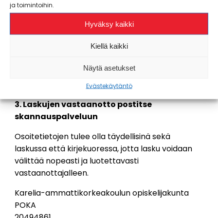
ja toimintoihin.
Dokumentin ulkomitta voi olla
maksimissaan 210 x 297 mm.
Hyväksy kaikki
Liitteen nimen sallitut merkit ovat tavallisia
Kiellä kaikki
kirjoitusmerkkejä, a-z, A-Z, 0-9. Ethän käytä
erikoismerkkejä tai välilyöntejä liitteiden
Näytä asetukset
nimeämiseen.
Evästekäytäntö
3. Laskujen vastaanotto postitse
skannauspalveluun
Osoitetietojen tulee olla täydellisinä sekä
laskussa että kirjekuoressa, jotta lasku voidaan
välittää nopeasti ja luotettavasti
vastaanottajalleen.
Karelia-ammattikorkeakoulun opiskelijakunta
POKA
20494861