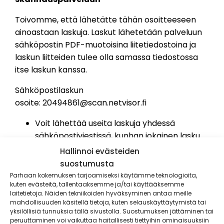
Toivomme, että lähetätte tähän osoitteeseen
ainoastaan laskuja. Laskut lähetetään palveluun
sähköpostin PDF-muotoisina liitetiedostoina ja
laskun liitteiden tulee olla samassa tiedostossa
itse laskun kanssa.
Sähköpostilaskun
osoite:
20494861@scan.netvisor.fi
Voit lähettää useita laskuja yhdessä
sähköpostiviestissä, kunhan jokainen lasku
on erillisenä liitetiedostona. Kaikilla
Hallinnoi evästeiden
tiedostoilla tulee olla eri nimi.
suostumusta
Yhden sähköpostin maksimikoko on 5 Mb.
Parhaan kokemuksen tarjoamiseksi käytämme teknologioita,
kuten evästeitä, tallentaaksemme ja/tai käyttääksemme
PDF-tiedostojen tulee olla aitoja PDF-
laitetietoja. Näiden tekniikoiden hyväksyminen antaa meille
dokumentteja (PDF-versio 1.3 tai uudempi).
mahdollisuuden käsitellä tietoja, kuten selauskäyttäytymistä tai
PDF-tiedostot eivät saa olla lukittuja tai
yksilöllisiä tunnuksia tällä sivustolla. Suostumuksen jättäminen tai
peruuttaminen voi vaikuttaa haitallisesti tiettyihin ominaisuuksiin
salasanalla suojattuja.