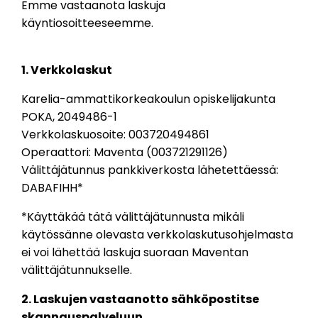
Emme vastaanota laskuja
käyntiosoitteeseemme.
1. Verkkolaskut
Karelia-ammattikorkeakoulun opiskelijakunta
POKA, 2049486-1
Verkkolaskuosoite: 003720494861
Operaattori: Maventa (003721291126)
Välittäjätunnus pankkiverkosta lähetettäessä:
DABAFIHH*
*Käyttäkää tätä välittäjätunnusta mikäli
käytössänne olevasta verkkolaskutusohjelmasta
ei voi lähettää laskuja suoraan Maventan
välittäjätunnukselle.
2. Laskujen vastaanotto sähköpostitse
skannauspalveluun