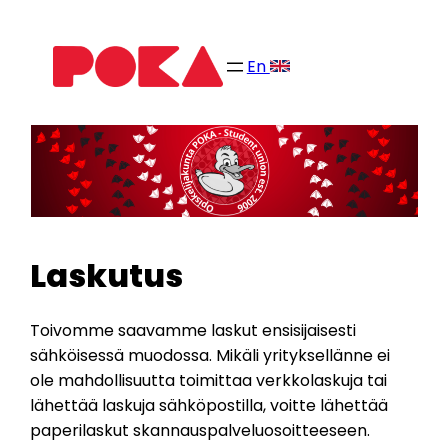
Siirry
sisältöön
En
Laskutus
Toivomme saavamme laskut ensisijaisesti
sähköisessä muodossa. Mikäli yrityksellänne ei
ole mahdollisuutta toimittaa verkkolaskuja tai
lähettää laskuja sähköpostilla, voitte lähettää
paperilaskut skannauspalveluosoitteeseen.