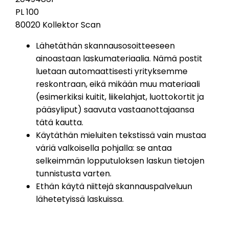
PL 100
80020 Kollektor Scan
Lähetäthän skannausosoitteeseen
ainoastaan laskumateriaalia. Nämä postit
luetaan automaattisesti yrityksemme
reskontraan, eikä mikään muu materiaali
(esimerkiksi kuitit, liikelahjat, luottokortit ja
pääsyliput) saavuta vastaanottajaansa
tätä kautta.
Käytäthän mieluiten tekstissä vain mustaa
väriä valkoisella pohjalla: se antaa
selkeimmän lopputuloksen laskun tietojen
tunnistusta varten.
Ethän käytä niittejä skannauspalveluun
lähetetyissä laskuissa.