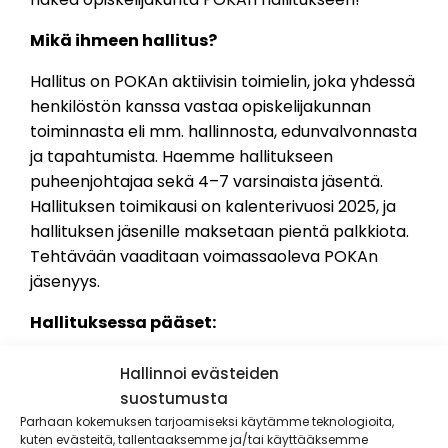
Mikä ihmeen hallitus?
Hallitus on POKAn aktiivisin toimielin, joka yhdessä
henkilöstön kanssa vastaa opiskelijakunnan
toiminnasta eli mm. hallinnosta, edunvalvonnasta
ja tapahtumista. Haemme hallitukseen
puheenjohtajaa sekä 4–7 varsinaista jäsentä.
Hallituksen toimikausi on kalenterivuosi 2025, ja
hallituksen jäsenille maksetaan pientä palkkiota.
Tehtävään vaaditaan voimassaoleva POKAn
jäsenyys.
Hallituksessa pääset:
Kehittämään opiskelijatoimintaa
Hallinnoi evästeiden
Tuomaan opiskelijan ääneen kuuluviin
suostumusta
Järjestämään tapahtumia
Parhaan kokemuksen tarjoamiseksi käytämme teknologioita,
Tekemään opiskelijoiden näköistä viestintää
kuten evästeitä, tallentaaksemme ja/tai käyttääksemme