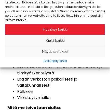
laitetietoja. Näiden tekniikoiden hyväksyminen antaa meille
Vaikuttamaan Karelian toimintaan
mahdollisuuden käsitellä tietoja, kuten selauskäyttäytymistä tai
Kehittämään tuutorointia
yksilöllisiä tunnuksia tällä sivustolla. Suostumuksen jättäminen tai
peruuttaminen voi vaikuttaa haitallisesti tiettyihin ominaisuuksiin
Verkostoitumaan
ja toimintoihin.
Tekemään strategiatyötä
Hyväksy kaikki
Mitä saat meiltä:
Kiellä kaikki
Huipun porukan
Vahvat taustajoukot
Näytä asetukset
Perehdytyksen toimintaan ja
luottamustehtäviin
Evästekäytäntö
Arvokasta kokemusta järjestötoiminnasta ja
tiimityöskentelystä
Laajan verkoston paikallisesti ja
valtakunnallisesti
Palkkion
Virkistäytymisillat
Mitä me toivotaan siulta: