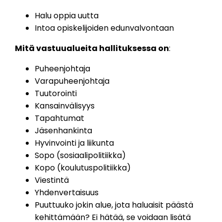
Halu oppia uutta
Intoa opiskelijoiden edunvalvontaan
Mitä vastuualueita hallituksessa on
:
Puheenjohtaja
Varapuheenjohtaja
Tuutorointi
Kansainvälisyys
Tapahtumat
Jäsenhankinta
Hyvinvointi ja liikunta
Sopo (sosiaalipolitiikka)
Kopo (koulutuspolitiikka)
Viestintä
Yhdenvertaisuus
Puuttuuko jokin alue, jota haluaisit päästä
kehittämään? Ei hätää, se voidaan lisätä