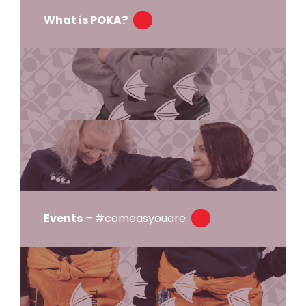
What is POKA?
Events
– #comeasyouare