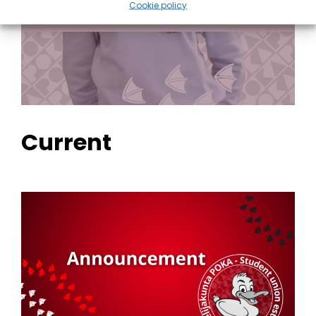
Student wellbeing
– #kareliaforall
Cookie policy
Current