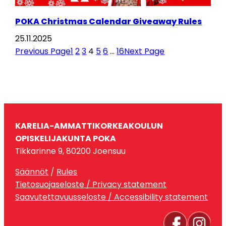
POKA Christmas Calendar Giveaway Rules
25.11.2025
Previous Page
1
2
3
4
5
6
…
16
Next Page
KARELIA-AMMATTIKORKEAKOULUN
OPISKELIJAKUNTA POKA
Tikkarinne 9, 80200 Joensuu
Säännöt
/
Rules
Tietosuojaseloste / Privacy statement
Saavutettavuusseloste / Accessibility statement